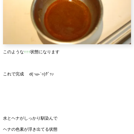
このような
↑↑↑
状態になります
これで完成 d(･ω-`○)ｸﾞｯ♪
水とヘナがしっかり馴染んで
ヘナの色素が浮き出てる状態