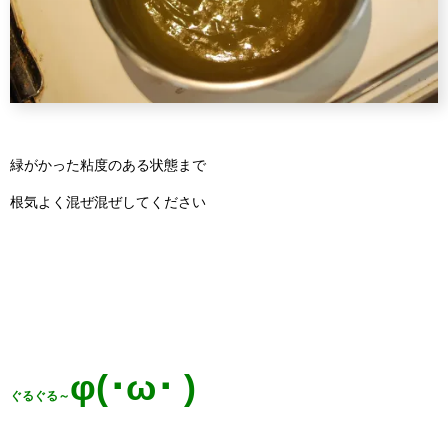
緑がかった粘度のある状態まで
根気よく混ぜ混ぜしてください
φ(･ω･ )
ぐるぐる～