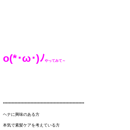
o(*･ω･)ﾉ
やってみて～
********************************************************
ヘナに興味のある方
本気で素髪ケアを考えている方