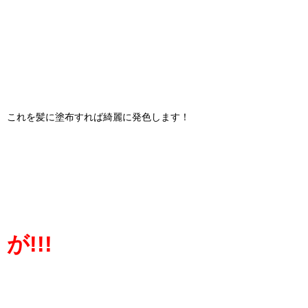
これを髪に塗布すれば綺麗に発色します！
が!!!