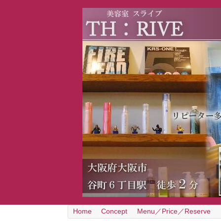
Home
Concept
Menu／Price／Reserve