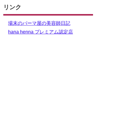
リンク
場末のパーマ屋の美容師日記
hana henna プレミアム認定店