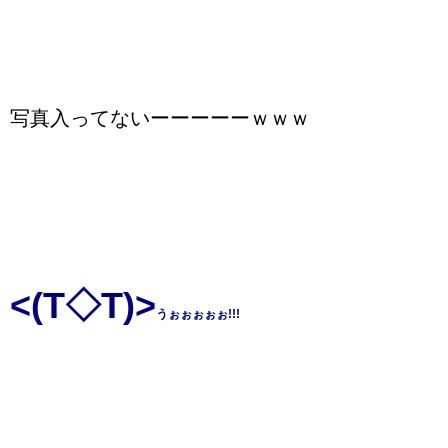
写真入ってないーーーーーｗｗｗ
<(T◇T)>
うぉぉぉぉぉ!!!