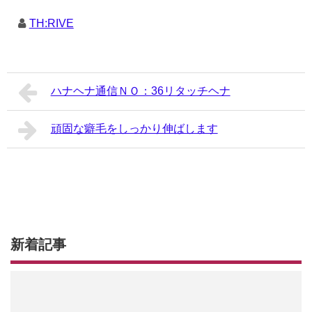
TH:RIVE
ハナヘナ通信ＮＯ：36リタッチヘナ
頑固な癖毛をしっかり伸ばします
新着記事