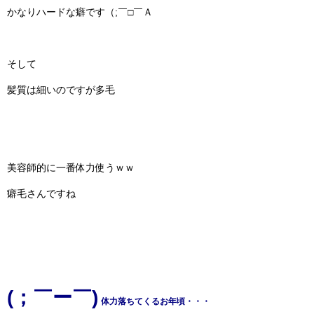
かなりハードな癖です（;￣□￣Ａ
そして
髪質は細いのですが多毛
美容師的に一番体力使うｗｗ
癖毛さんですね
(；￣ー￣)
体力落ちてくるお年頃・・・