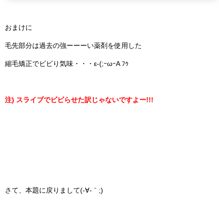
おまけに
毛先部分は過去の強ーーーい薬剤を使用した
縮毛矯正でビビり気味・・・ε-(;ｰωｰA ﾌｩ
注) スライブでビビらせた訳じゃないですよー!!!
さて、本題に戻りまして(-∀-｀;)