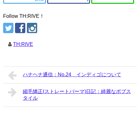
error
Follow TH:RIVE！
TH:RIVE
ハナヘナ通信：No.24 インディゴについて
縮毛矯正(ストレートパーマ)日記：綺麗なボブス
タイル