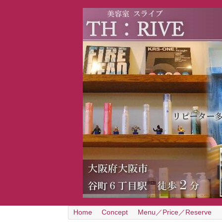
Home
Concept
Menu／Price／Reserve