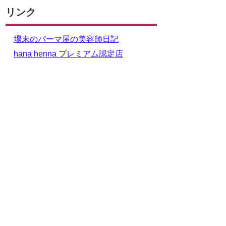
リンク
場末のパーマ屋の美容師日記
hana henna プレミアム認定店