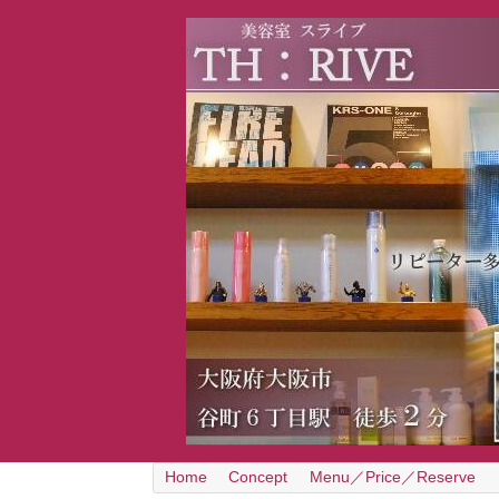
Home
Concept
Menu／Price／Reserve