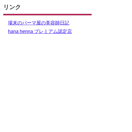
リンク
場末のパーマ屋の美容師日記
hana henna プレミアム認定店