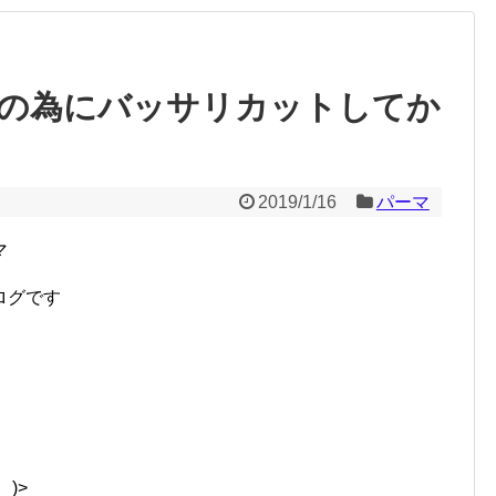
の為にバッサリカットしてか
2019/1/16
パーマ
マ
ログです
)>