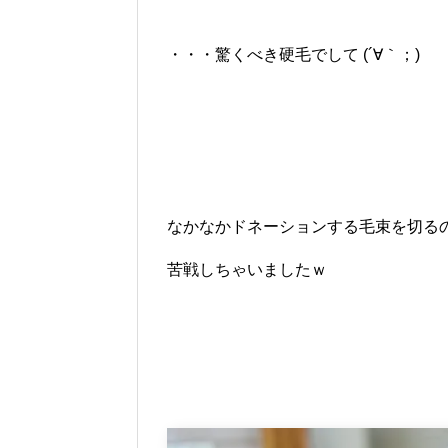
・・・驚くべき硬毛でして (´∀｀；)
なかなかドネーションする毛束を切る
苦戦しちゃいましたｗ