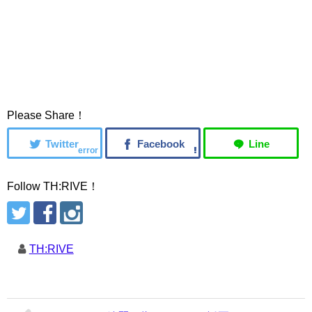
Please Share！
error
Follow TH:RIVE！
TH:RIVE