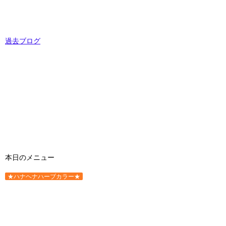
過去ブログ
本日のメニュー
★ハナヘナハーブカラー★