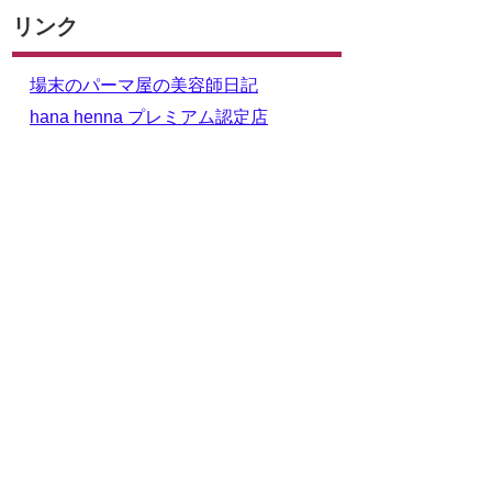
リンク
場末のパーマ屋の美容師日記
hana henna プレミアム認定店