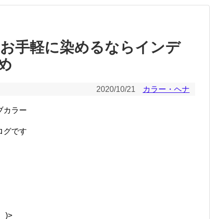
 お手軽に染めるならインデ
め
2020/10/21
カラー・ヘナ
ブカラー
ログです
)>