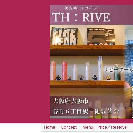
Home
Concept
Menu／Price／Reserve