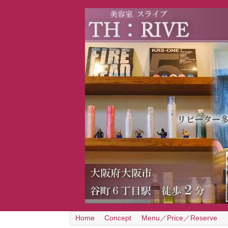
Home
Concept
Menu／Price／Reserve