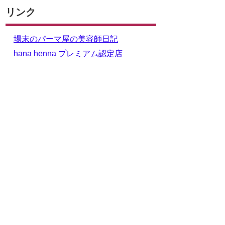
リンク
場末のパーマ屋の美容師日記
hana henna プレミアム認定店